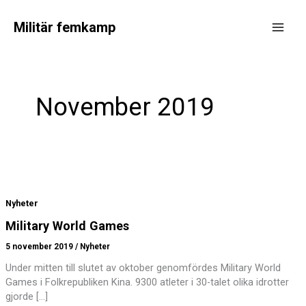
Hoppa
till
Militär femkamp
innehåll
Main
Men
November 2019
Nyheter
Military World Games
5 november 2019
/
Nyheter
Under mitten till slutet av oktober genomfördes Military World
Games i Folkrepubliken Kina. 9300 atleter i 30-talet olika idrotter
gjorde […]