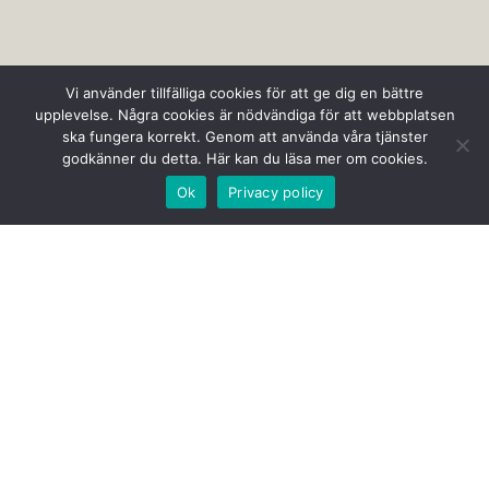
Vi använder tillfälliga cookies för att ge dig en bättre
upplevelse. Några cookies är nödvändiga för att webbplatsen
ska fungera korrekt. Genom att använda våra tjänster
godkänner du detta. Här kan du läsa mer om cookies.
Visselblåsaren
Ok
Privacy policy
Militär femkamp är en idrott bestående
av grenarna gevärsskytte 200m,
hinderlöpning 500 m, hindersimning
50m, handgranatkastning och
terränglöpning, 4 km för damer och 8 km
för män.
Nyheter