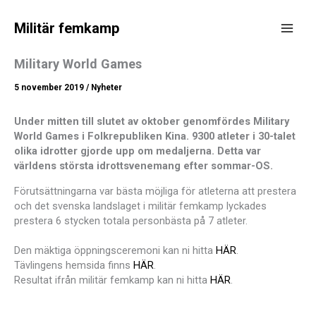
Hoppa
till
Militär femkamp
innehåll
Main
Military World Games
Men
5 november 2019
/
Nyheter
Under mitten till slutet av oktober genomfördes Military
World Games i Folkrepubliken Kina. 9300 atleter i 30-talet
olika idrotter gjorde upp om medaljerna. Detta var
världens största idrottsvenemang efter sommar-OS.
Förutsättningarna var bästa möjliga för atleterna att prestera
och det svenska landslaget i militär femkamp lyckades
prestera 6 stycken totala personbästa på 7 atleter.
Den mäktiga öppningsceremoni kan ni hitta
HÄR
.
Tävlingens hemsida finns
HÄR
.
Resultat ifrån militär femkamp kan ni hitta
HÄR
.