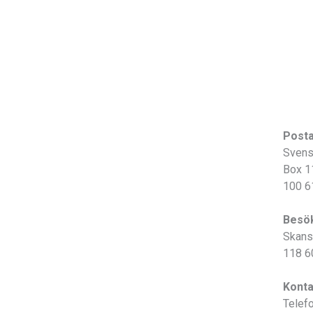
Post
Svens
Box 1
100 6
Besö
Skans
118 6
Konta
Telef