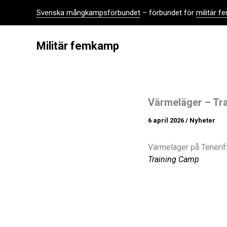
Hoppa
Svenska mångkampsförbundet
– förbundet för
militär 
till
innehåll
Militär femkamp
Värmeläger – Tr
6 april 2026
/
Nyheter
Värmeläger på Tenerif
Training Camp