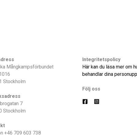
adress
Integritetspolicy
ka Mångkampsförbundet
Här kan du läsa mer om hu
1016
behandlar dina personuppg
1 Stockholm
Följ oss
ksadress
brogatan 7
0 Stockholm
kt
on +46 709 603 738