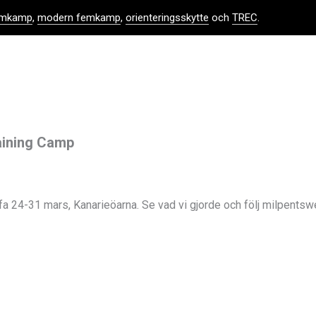
femkamp
,
modern femkamp
,
orienteringsskytte
och
TREC
.
aining Camp
fa 24-31 mars, Kanarieöarna. Se vad vi gjorde och följ milpents