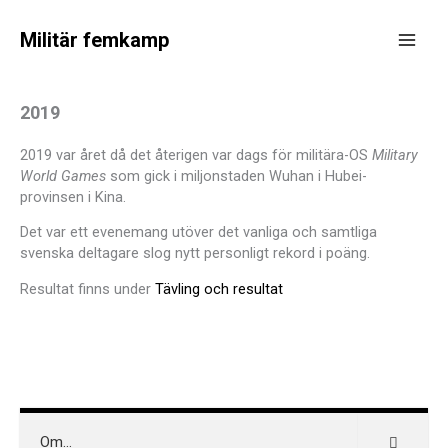
Hoppa
till
Militär femkamp
innehåll
Main
Men
2019
2019 var året då det återigen var dags för militära-OS
Military
World Games
som gick i miljonstaden Wuhan i Hubei-
provinsen i Kina.
Det var ett evenemang utöver det vanliga och samtliga
svenska deltagare slog nytt personligt rekord i poäng.
Resultat finns under
Tävling och resultat
Om…