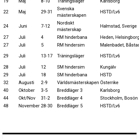
19
Maj
8-10
Träningsläger
Karlsborg
Svenska
22
Maj
29-31
HSTD/Lv6
mästerskapen
Nordiskt
24
Juni
7-12
Halmstad, Sverige
mästerskap
27
Juli
4
RM hinderbana
Heden, Helsingbor
27
Juli
5
RM hindersim
Malenbadet, Båsta
29
Juli
13-17
Träningsläger
HSTD/Lv6
28
Juli
12
SM hindersim
Kungälv
29
Juli
18
SM hinderbana
HSTD
32
Augusti
2-9
Världsmästerskapen
Österrike
40
Oktober
3-5
Breddläger 3
Karlsborg
44
Okt/Nov
31-2
Breddläger 4
Stockholm, Bosön
48
November
28-30
Breddläger 5
HSTD/Lv6