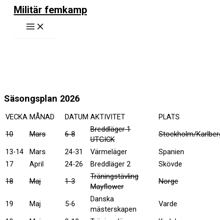
Hoppa
Militär femkamp
till
Main
innehåll
Menu
Säsongsplan 2026
VECKA
MÅNAD
DATUM
AKTIVITET
PLATS
Breddläger 1
10
Mars
6-8
Stockholm/Karlber
UTGICK
13-14
Mars
24-31
Värmeläger
Spanien
17
April
24-26
Breddläger 2
Skövde
Träningstävling
18
Maj
1-3
Norge
Mayflower
Danska
19
Maj
5-6
Varde
mästerskapen